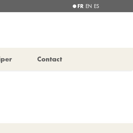
FR
EN
ES
iper
Contact