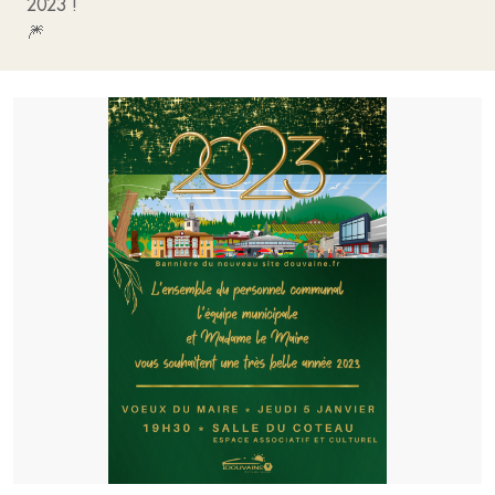
2023 !
🎆