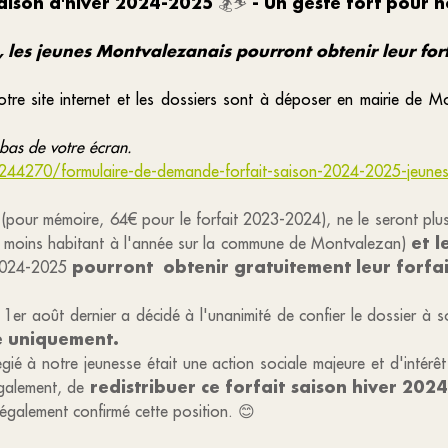
saison d'hiver 2024-2025
- Un geste fort pour n
🏂⛷
les jeunes Montvalezanais pourront obtenir leur forf
otre site internet et les dossiers sont à déposer en mairie de 
bas de votre écran.
244270/formulaire-de-demande-forfait-saison-2024-2025-jeune
és (pour mémoire, 64€ pour le forfait 2023-2024), ne le seront plu
et l
u moins habitant à l'année sur la commune de Montvalezan)
pourront obtenir gratuitement leur forfai
 2024-2025
le 1er août dernier a décidé à l'unanimité de confier le dossier 
e uniquement.
égié à notre jeunesse était une action sociale majeure et d'intér
redistribuer ce forfait saison hiver 20
 également, de
galement confirmé cette position. 😊