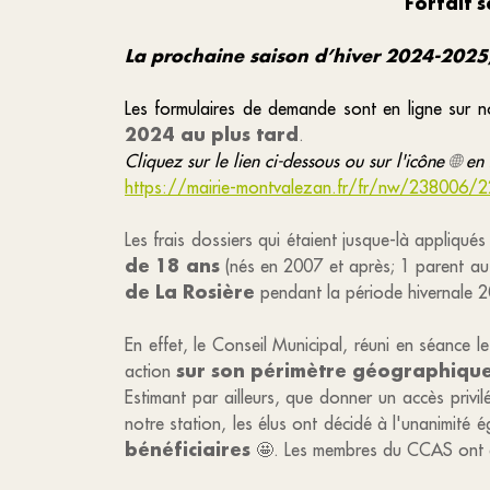
Forfait 
La prochaine saison d’hiver 2024-2025, 
Les formulaires de demande sont en ligne sur n
2024 au plus tard
.
Cliquez sur le lien ci-dessous ou sur l'icône
🌐
en 
https://mairie-montvalezan.fr/fr/nw/238006/2
Les frais dossiers qui étaient jusque-là appliqu
de 18 ans
(nés en 2007 et après; 1 parent a
de La Rosière
pendant la période hivernale
En effet, le Conseil Municipal, réuni en séance 
sur son périmètre géographiqu
action
Estimant par ailleurs, que donner un accès privil
notre station, les élus ont décidé à l'unanimité
bénéficiaires
🤩. Les membres du CCAS ont é