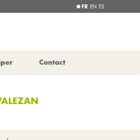
FR
EN
ES
iper
Contact
VALEZAN