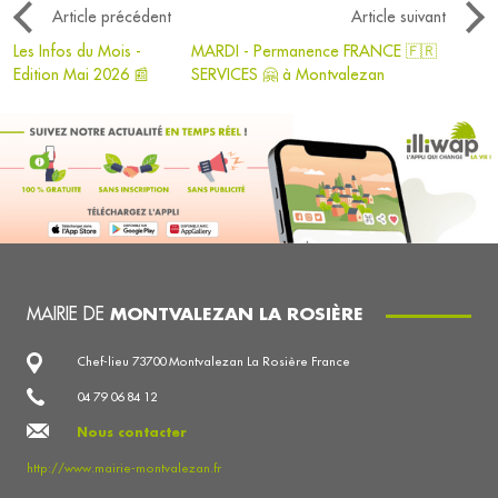
Article précédent
Article suivant
Les Infos du Mois -
MARDI - Permanence FRANCE 🇫🇷
Edition Mai 2026 📰
SERVICES 🤗 à Montvalezan
MAIRIE DE
MONTVALEZAN LA ROSIÈRE
Chef-lieu 73700 Montvalezan La Rosière France
04 79 06 84 12
Nous contacter
http://www.mairie-montvalezan.fr