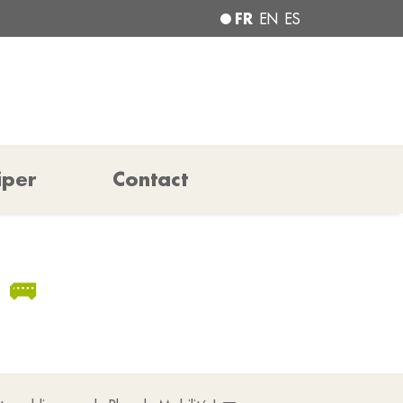
FR
EN
ES
iper
Contact
 🚌