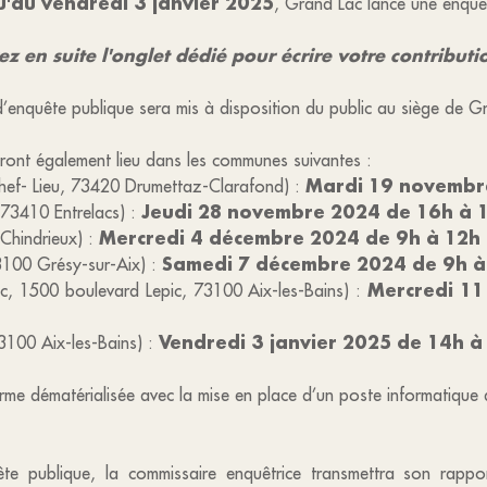
u'au vendredi 3 janvier 2025
, Grand Lac lance une enquêt
z en suite l'onglet dédié pour écrire votre contributio
 d’enquête publique sera mis à disposition du public au siège de G
ont également lieu dans les communes suivantes :
Mardi 19 novembr
hef- Lieu, 73420 Drumettaz-Clarafond) :
Jeudi 28 novembre 2024 de 16h à 
, 73410 Entrelacs) :
Mercredi 4 décembre 2024 de 9h à 12h
 Chindrieux) :
Samedi 7 décembre 2024 de 9h à
73100 Grésy-sur-Aix) :
Mercredi 11
c, 1500 boulevard Lepic, 73100 Aix-les-Bains) :
Vendredi 3 janvier 2025 de 14h à
3100 Aix-les-Bains) :
me dématérialisée avec la mise en place d’un poste informatique av
ête publique, la commissaire enquêtrice transmettra son rapp