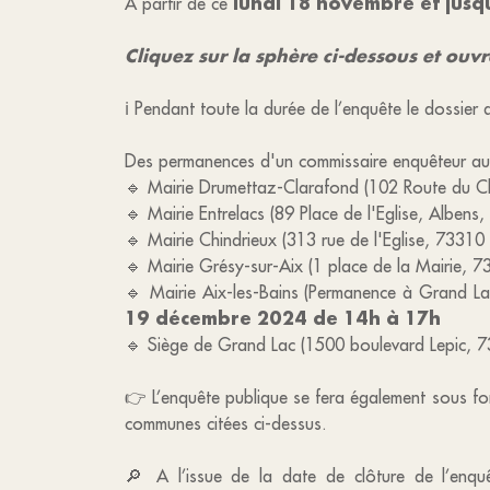
lundi 18 novembre et jusq
A partir de ce
Cliquez sur la sphère ci-dessous et ouvre
ℹ️ Pendant toute la durée de l’enquête le dossier
Des permanences d'un commissaire enquêteur aur
🔹 Mairie Drumettaz-Clarafond (102 Route du C
🔹 Mairie Entrelacs (89 Place de l'Eglise, Albens
🔹 Mairie Chindrieux (313 rue de l'Eglise, 73310
🔹 Mairie Grésy-sur-Aix (1 place de la Mairie, 
🔹 Mairie Aix-les-Bains (Permanence à Grand La
19 décembre 2024 de 14h à 17h
🔹 Siège de Grand Lac (1500 boulevard Lepic, 7
👉 L’enquête publique se fera également sous for
communes citées ci-dessus.
🔎 A l’issue de la date de clôture de l’enqu