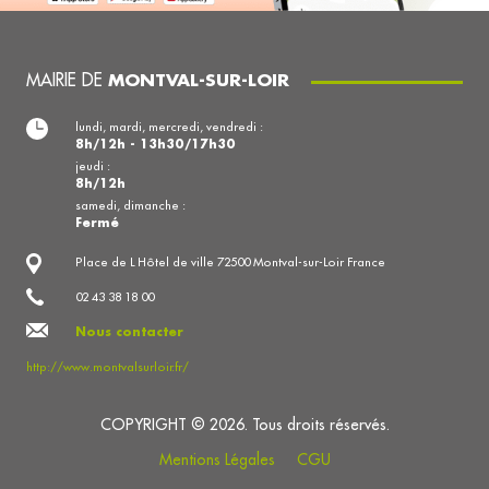
MAIRIE DE
MONTVAL-SUR-LOIR
lundi, mardi, mercredi, vendredi :
8h/12h - 13h30/17h30
jeudi :
8h/12h
samedi, dimanche :
Fermé
Place de L Hôtel de ville 72500 Montval-sur-Loir France
02 43 38 18 00
Nous contacter
http://www.montvalsurloir.fr/
COPYRIGHT © 2026. Tous droits réservés.
Mentions Légales
CGU