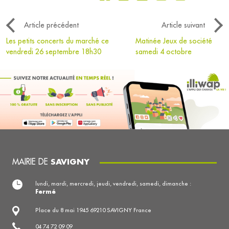
Article précédent
Article suivant
Les petits concerts du marché ce
Matinée Jeux de société
vendredi 26 septembre 18h30
samedi 4 octobre
MAIRIE DE
SAVIGNY
lundi, mardi, mercredi, jeudi, vendredi, samedi, dimanche :
Fermé
Place du 8 mai 1945 69210 SAVIGNY France
04 74 72 09 09