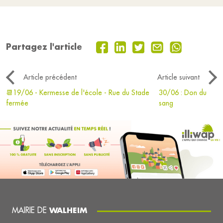
Partagez l'article
Article précédent
Article suivant
📆19/06 - Kermesse de l'école - Rue du Stade
30/06 : Don du
fermée
sang
MAIRIE DE
WALHEIM