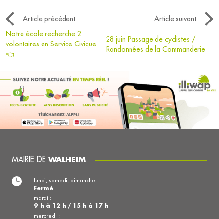
Article précédent
Article suivant
Notre école recherche 2
28 juin Passage de cyclistes /
volontaires en Service Civique
Randonnées de la Commanderie
👈
MAIRIE DE
WALHEIM
lundi, samedi, dimanche :
Fermé
mardi :
9 h à 12 h / 15 h à 17 h
mercredi :