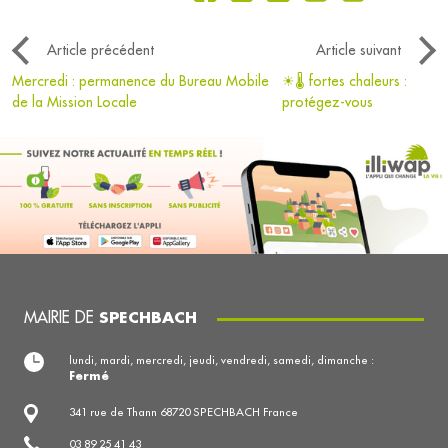
Article précédent
Article suivant
Mercredi : permanence du Bureau Mobile
☀🌡 fortes chaleurs :
de la Mission Locale
protégez-vous
MAIRIE DE
SPECHBACH
lundi, mardi, mercredi, jeudi, vendredi, samedi, dimanche :
Fermé
341 rue de Thann 68720 SPECHBACH France
03 89 25 41 43