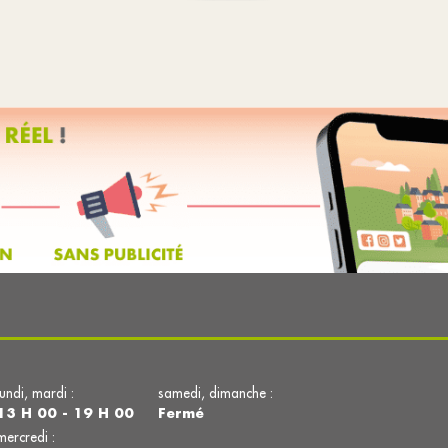
lundi, mardi :
samedi, dimanche :
13 H 00 - 19 H 00
Fermé
mercredi :