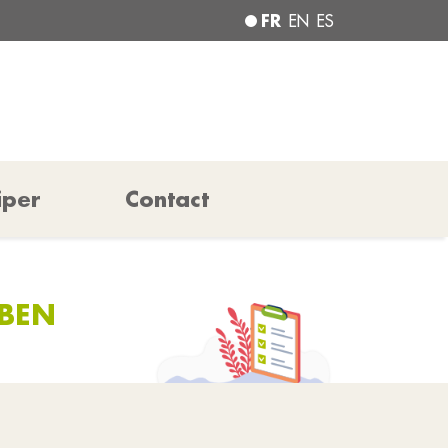
FR
EN
ES
iper
Contact
BEN