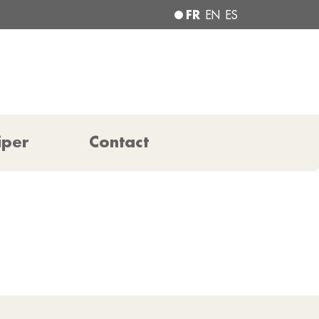
FR
EN
ES
iper
Contact