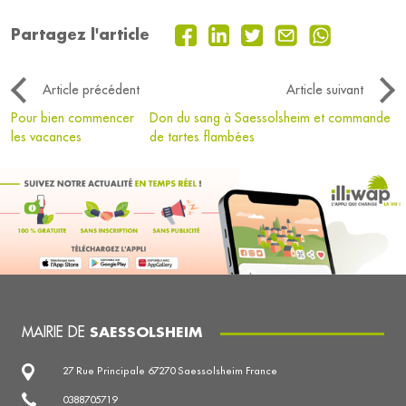
Partagez l'article
Article précédent
Article suivant
Pour bien commencer
Don du sang à Saessolsheim et commande
les vacances
de tartes flambées
MAIRIE DE
SAESSOLSHEIM
27 Rue Principale 67270 Saessolsheim France
0388705719