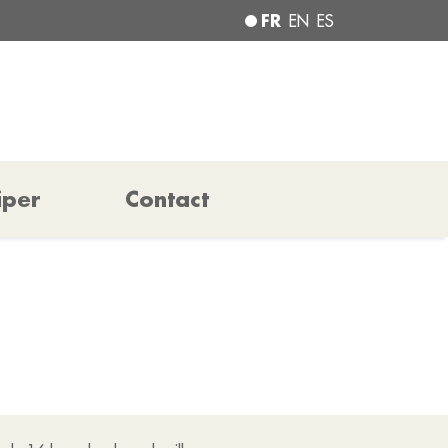
FR
EN
ES
iper
Contact