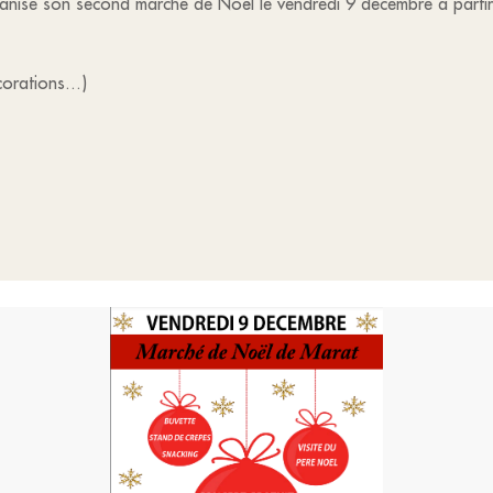
anise son second marché de Noël le vendredi 9 décembre à partir d
orations...)