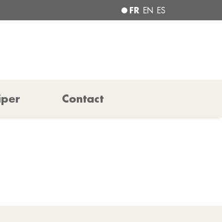
FR
EN
ES
iper
Contact