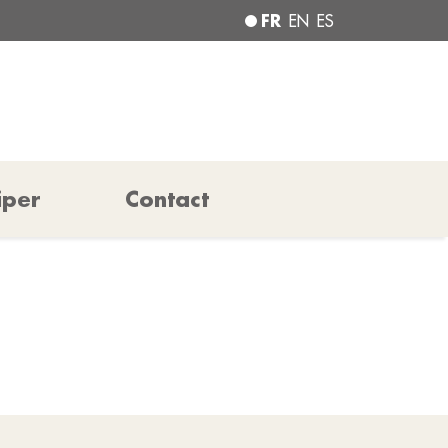
FR
EN
ES
iper
Contact