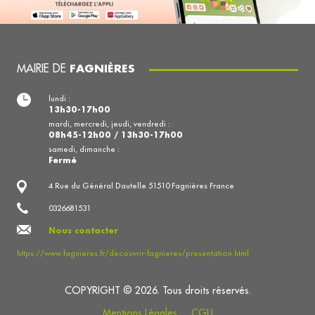
MAIRIE DE
FAGNIÈRES
lundi :
13h30-17h00
mardi, mercredi, jeudi, vendredi :
08h45-12h00 / 13h30-17h00
samedi, dimanche :
Fermé
4 Rue du Général Dautelle 51510 Fagnières France
0326681531
Nous contacter
https://www.fagnieres.fr/decouvrir-fagnieres/presentation.html
COPYRIGHT © 2026. Tous droits réservés.
Mentions Légales
CGU