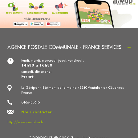
AGENCE POSTALE COMMUNALE - FRANCE SERVICES
lundi, mardi, mercredi, jeudi, vendredi :
14h30 à 16h30
samedi, dimanche :
Fermé
Le Géripon - Bâtiment de la mairie 48240 Ventalon en Cévennes
France
0466455615
Nous contacter
http://www.ventalon.fr