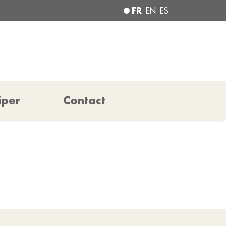
FR
EN
ES
iper
Contact