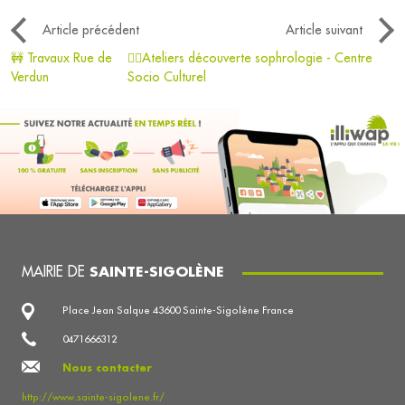
Article précédent
Article suivant
🚧 Travaux Rue de
🧘‍♀️Ateliers découverte sophrologie - Centre
Verdun
Socio Culturel
MAIRIE DE
SAINTE-SIGOLÈNE
Place Jean Salque 43600 Sainte-Sigolène France
0471666312
Nous contacter
http://www.sainte-sigolene.fr/