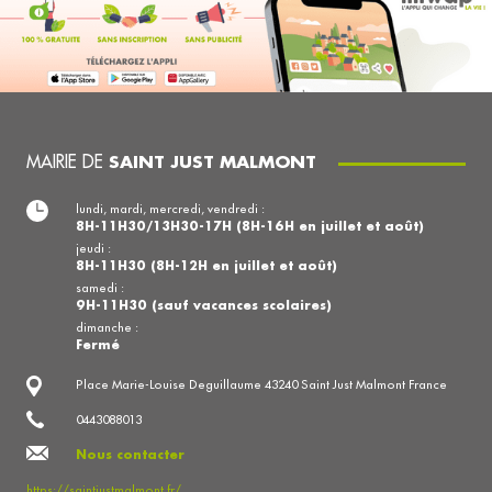
MAIRIE DE
SAINT JUST MALMONT
lundi, mardi, mercredi, vendredi :
8H-11H30/13H30-17H (8H-16H en juillet et août)
jeudi :
8H-11H30 (8H-12H en juillet et août)
samedi :
9H-11H30 (sauf vacances scolaires)
dimanche :
Fermé
Place Marie-Louise Deguillaume 43240 Saint Just Malmont France
0443088013
Nous contacter
https://saintjustmalmont.fr/