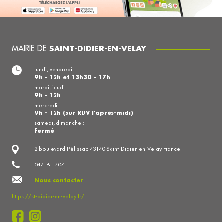
MAIRIE DE
SAINT-DIDIER-EN-VELAY
lundi, vendredi :
9h - 12h et 13h30 - 17h
mardi, jeudi :
9h - 12h
mercredi :
9h - 12h (sur RDV l'après-midi)
samedi, dimanche :
Fermé
2 boulevard Pélissac 43140 Saint-Didier-en-Velay France
0471611407
Nous contacter
https://st-didier-en-velay.fr/