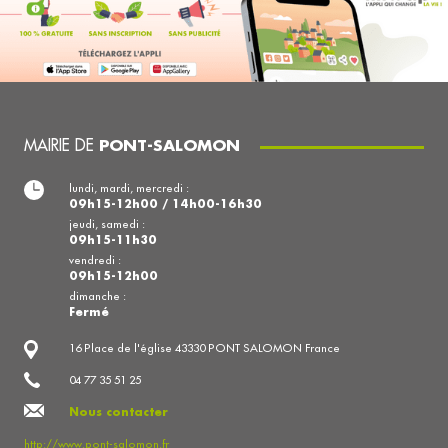
MAIRIE DE
PONT-SALOMON
lundi, mardi, mercredi :
09h15-12h00 / 14h00-16h30
jeudi, samedi :
09h15-11h30
vendredi :
09h15-12h00
dimanche :
Fermé
16 Place de l'église 43330 PONT SALOMON France
04 77 35 51 25
Nous contacter
http://www.pont-salomon.fr