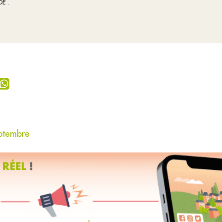
DE .
eptembre