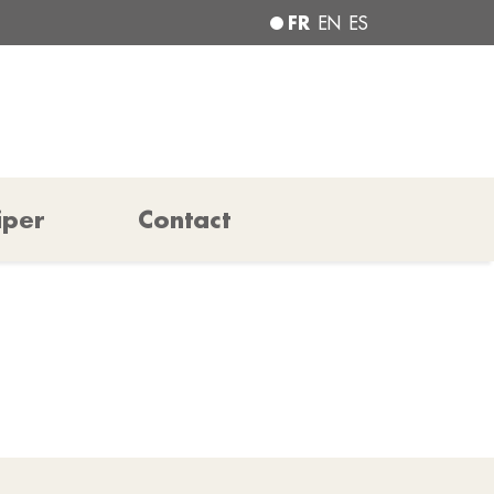
FR
EN
ES
iper
Contact