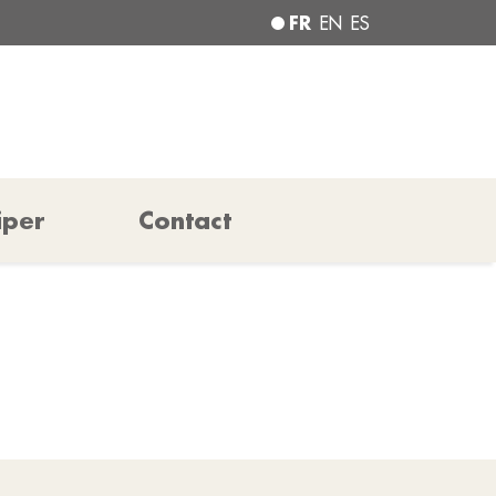
FR
EN
ES
iper
Contact