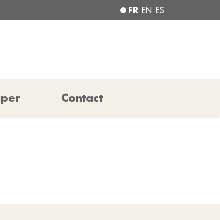
FR
EN
ES
iper
Contact