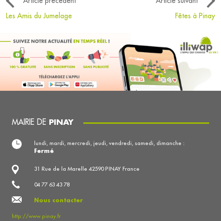
Article précédent
Article suivant
Les Amis du Jumelage
Fêtes à Pinay
MAIRIE DE
PINAY
lundi, mardi, mercredi, jeudi, vendredi, samedi, dimanche :
Fermé
31 Rue de la Marelle 42590 PINAY France
04 77 63 43 78
Nous contacter
http://www.pinay.fr