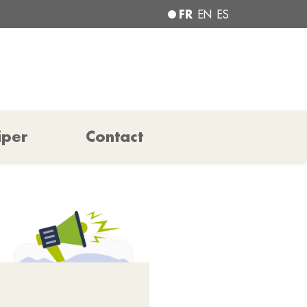
FR
EN
ES
iper
Contact