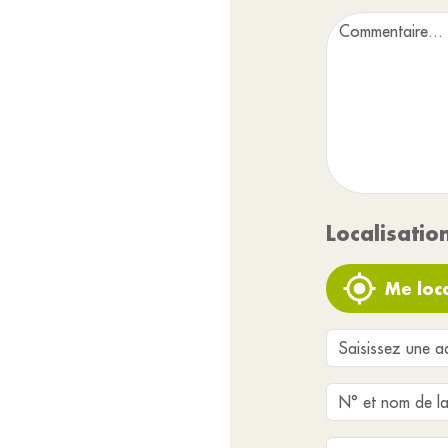
Localisatio
Me loca