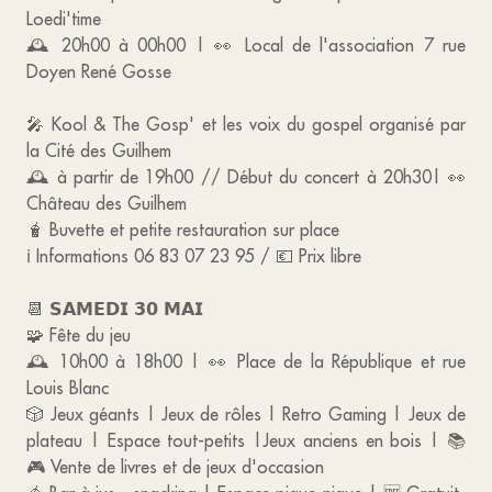
Loedi'time
🕰️ 20h00 à 00h00 | 👀 Local de l'association 7 rue
Doyen René Gosse
🎤 Kool & The Gosp' et les voix du gospel organisé par
la Cité des Guilhem
🕰️ à partir de 19h00 // Début du concert à 20h30| 👀
Château des Guilhem
🧋 Buvette et petite restauration sur place
ℹ️ Informations 06 83 07 23 95 / 💶 Prix libre
📆 𝗦𝗔𝗠𝗘𝗗𝗜 𝟯𝟬 𝗠𝗔𝗜
🧩 Fête du jeu
🕰️ 10h00 à 18h00 | 👀 Place de la République et rue
Louis Blanc
🎲 Jeux géants | Jeux de rôles | Retro Gaming | Jeux de
plateau | Espace tout-petits |Jeux anciens en bois | 📚
🎮 Vente de livres et de jeux d'occasion