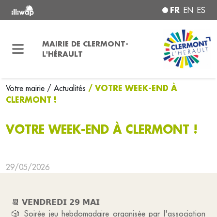
FR
EN
ES
MAIRIE DE CLERMONT-
L'HÉRAULT
/ VOTRE WEEK-END À
Votre mairie
/ Actualités
CLERMONT !
VOTRE WEEK-END À CLERMONT !
29/05/2026
📆 𝗩𝗘𝗡𝗗𝗥𝗘𝗗𝗜 𝟮𝟵 𝗠𝗔𝗜
🎲 Soirée jeu hebdomadaire organisée par l'association