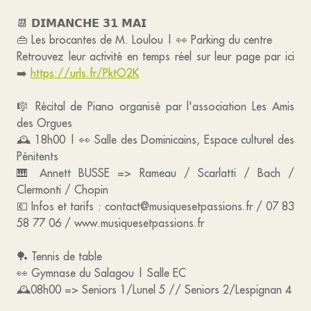
📆 𝗗𝗜𝗠𝗔𝗡𝗖𝗛𝗘 𝟯𝟭 𝗠𝗔𝗜
👜 Les brocantes de M. Loulou | 👀 Parking du centre
Retrouvez leur activité en temps réel sur leur page par ici
➡️
https://urls.fr/PktO2K
🎼 Récital de Piano organisé par l'association Les Amis
des Orgues
🕰️ 18h00 | 👀 Salle des Dominicains, Espace culturel des
Pénitents
🎹 Annett BUSSE => Rameau / Scarlatti / Bach /
Clermonti / Chopin
💶 Infos et tarifs : contact@musiquesetpassions.fr / 07 83
58 77 06 / www.musiquesetpassions.fr
🏓 Tennis de table
👀 Gymnase du Salagou | Salle EC
🕰️08h00 => Seniors 1/Lunel 5 // Seniors 2/Lespignan 4