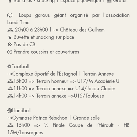
🧋 Bar à jus - snacking | Espace pique-nique | 🆓 Gratuit
🐺 Loups garous géant organisé par l'association
Loedi'Time
🕰️ 20h00 à 23h00 | 👀 Château des Guilhem
🧋 Buvette et snacking sur place
🚫 Pas de CB
🧤 Prendre coussins et couvertures
⚽Football
👀Complexe Sportif de l’Estagnol | Terrain Annexe
🕰️15h00 => Terrain honneur => U17/M Académie U
🕰️11h00 => Terrain annexe => U14/Jacou Clapier
🕰️14h00 => Terrain annexe =>U15/Toulouse
🏐Handball
👀Gymnase Patrice Rebichon | Grande salle
🕰️15h00 => ½ Finale Coupe de l’Hérault - HB
15M/Lansargues