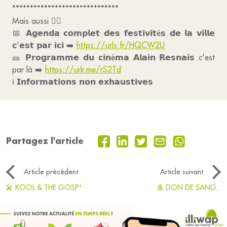
******************************
Mais aussi 👇🏻
📅 𝗔𝗴𝗲𝗻𝗱𝗮 𝗰𝗼𝗺𝗽𝗹𝗲𝘁 𝗱𝗲𝘀 𝗳𝗲𝘀𝘁𝗶𝘃𝗶𝘁é𝘀 𝗱𝗲 𝗹𝗮 𝘃𝗶𝗹𝗹𝗲
𝗰'𝗲𝘀𝘁 𝗽𝗮𝗿 𝗶𝗰𝗶 ➡️
https://urls.fr/HQCW2U
🎫 𝗣𝗿𝗼𝗴𝗿𝗮𝗺𝗺𝗲 𝗱𝘂 𝗰𝗶𝗻é𝗺𝗮 𝗔𝗹𝗮𝗶𝗻 𝗥𝗲𝘀𝗻𝗮𝗶𝘀 c'est
par là ➡️
https://urlr.me/rS2Td
ℹ️ 𝗜𝗻𝗳𝗼𝗿𝗺𝗮𝘁𝗶𝗼𝗻𝘀 𝗻𝗼𝗻 𝗲𝘅𝗵𝗮𝘂𝘀𝘁𝗶𝘃𝗲𝘀
Partagez l'article
Article précédent
Article suivant
🎤 KOOL & THE GOSP'
🩸 DON DE SANG...