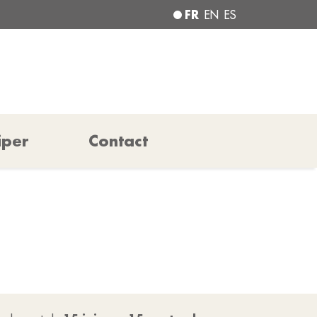
FR
EN
ES
iper
Contact