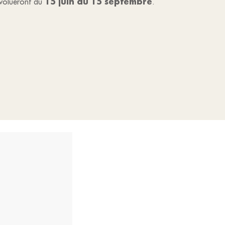
15 juin au 15 septembre
évolueront du
.