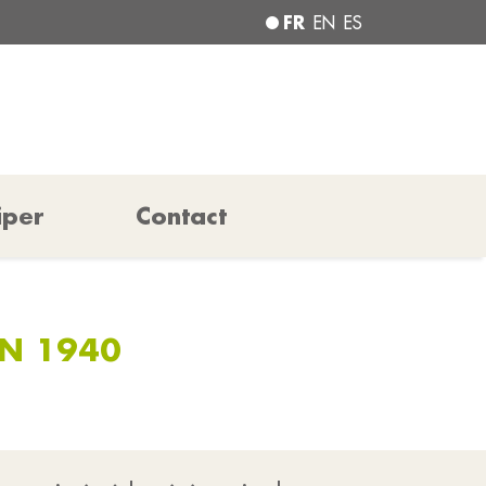
FR
EN
ES
iper
Contact
IN 1940