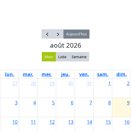
Aujourd'hui
août 2026
Mois
Liste
Semaine
lun.
mar.
mer.
jeu.
ven.
sam.
dim.
27
28
29
30
31
1
2
3
4
5
6
7
8
9
10
11
12
13
14
15
16