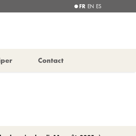
FR
EN
ES
iper
Contact