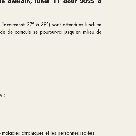
 de demain, lundi 11 août 2025 à
C (localement 37° à 38°) sont attendues lundi en
de de canicule se poursuivra jusqu'en milieu de
e ;
e maladies chroniques et les personnes isolées.