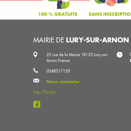
LURY-SUR-ARNON
MAIRIE DE
25 rue de la Mairie 18120 Lury-sur-
Arnon France
0248517150
Nous contacter
http://lury.fr/