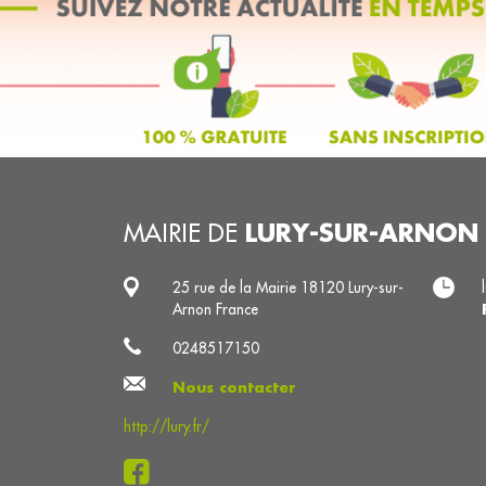
LURY-SUR-ARNON
MAIRIE DE
25 rue de la Mairie 18120 Lury-sur-
Arnon France
0248517150
Nous contacter
http://lury.fr/