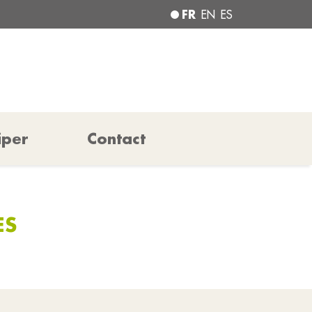
FR
EN
ES
iper
Contact
ES