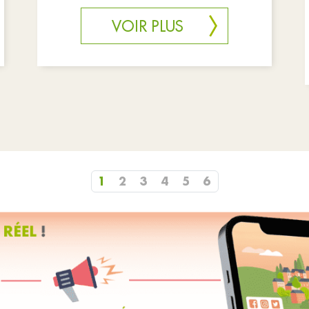
Cavaillé-Coll de Trouville-sur-Mer.
VOIR PLUS
1
2
3
4
5
6