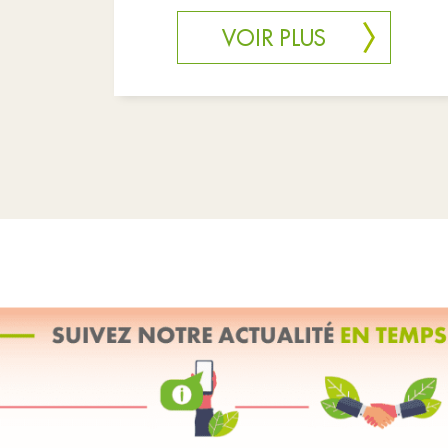
développement durable et une
consommation écorespo
VOIR PLUS