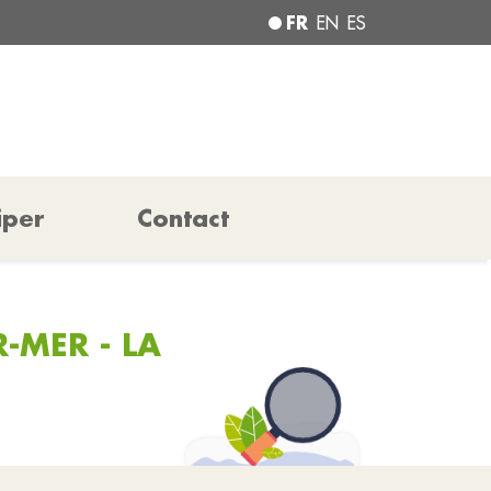
FR
EN
ES
iper
Contact
-MER - LA