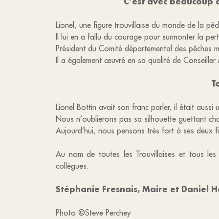
C’est avec beaucoup d
Lionel, une figure trouvillaise du monde de la pê
Il lui en a fallu du courage pour surmonter la pe
Président du Comité départemental des pêches mar
Il a également œuvré en sa qualité de Conseiller
T
Lionel Bottin avait son franc parler, il était auss
Nous n’oublierons pas sa silhouette guettant chaq
Aujourd’hui, nous pensons très fort à ses deux fils
Au nom de toutes les Trouvillaises et tous les
collègues.
Stéphanie Fresnais, Maire et Daniel H
Photo ©️Steve Perchey