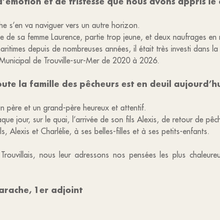
’émotion et de tristesse que nous avons appris le d
che s’en va naviguer vers un autre horizon.
rte de sa femme Laurence, partie trop jeune, et deux naufrages en 
itimes depuis de nombreuses années, il était très investi dans la
 Municipal de Trouville-sur-Mer de 2020 à 2026.
oute la famille des pêcheurs est en deuil aujourd’hu
i un père et un grand-père heureux et attentif.
ue jour, sur le quai, l’arrivée de son fils Alexis, de retour de pê
, Alexis et Charlélie, à ses belles-filles et à ses petits-enfants.
 Trouvillais, nous leur adressons nos pensées les plus chaleure
arache, 1er adjoint