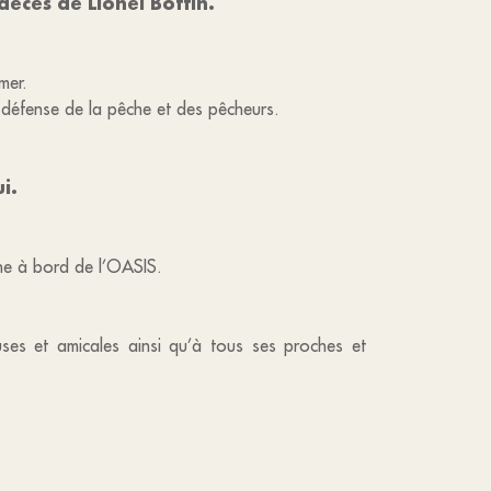
écès de Lionel Bottin.
mer.
 défense de la pêche et des pêcheurs.
i.
che à bord de l’OASIS.
uses et amicales ainsi qu’à tous ses proches et