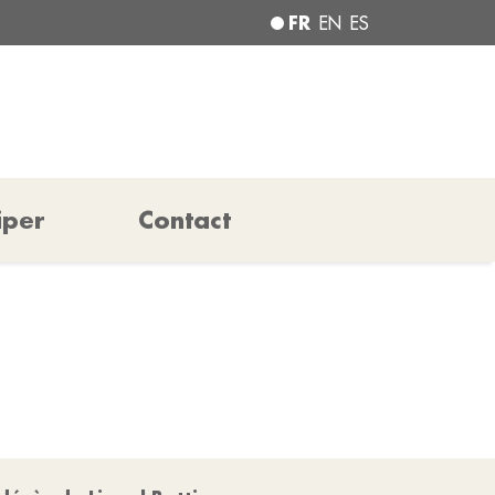
FR
EN
ES
iper
Contact