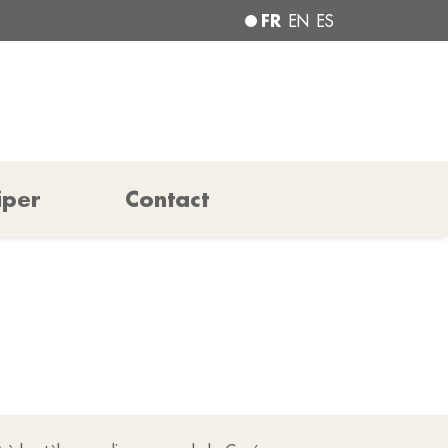
FR
EN
ES
iper
Contact