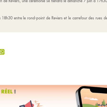
n de Reviers, une cérémonie se tiendra le dimanche 7 juin à 17h30
 à 18h30 entre le rond-point de Reviers et le carrefour des rues 