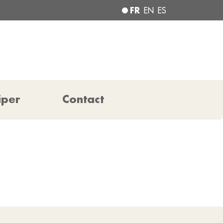
FR
EN
ES
iper
Contact