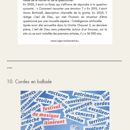
------------------------------------------------------------------
---
10. Cordes en ballade