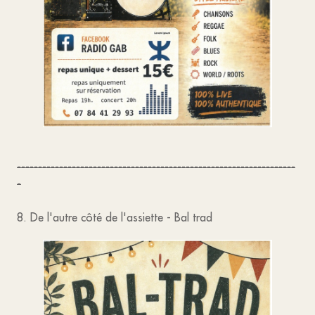
------------------------------------------------------------------
-
8. De l'autre côté de l'assiette - Bal trad