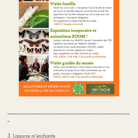
------------------------------------------------------------------
-
3. Lagorce m'enchante