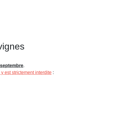
vignes
 septembre
.
y est strictement interdite
: