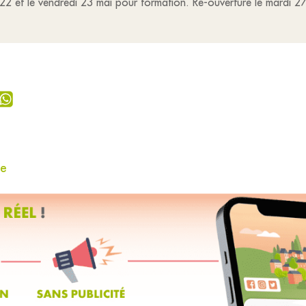
i 22 et le vendredi 23 mai pour formation. Ré-ouverture le mardi 
ie