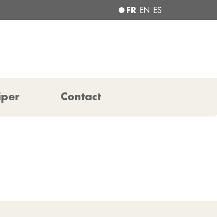
FR
EN
ES
iper
Contact