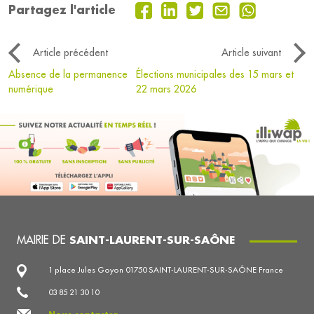
Partagez l'article
Article précédent
Article suivant
Absence de la permanence
Élections municipales des 15 mars et
numérique
22 mars 2026
MAIRIE DE
SAINT-LAURENT-SUR-SAÔNE
1 place Jules Goyon 01750 SAINT-LAURENT-SUR-SAÔNE France
03 85 21 30 10