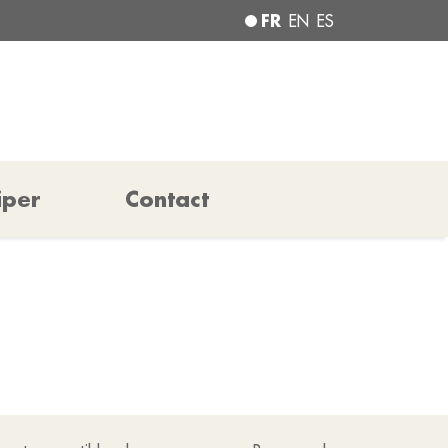
FR
EN
ES
iper
Contact