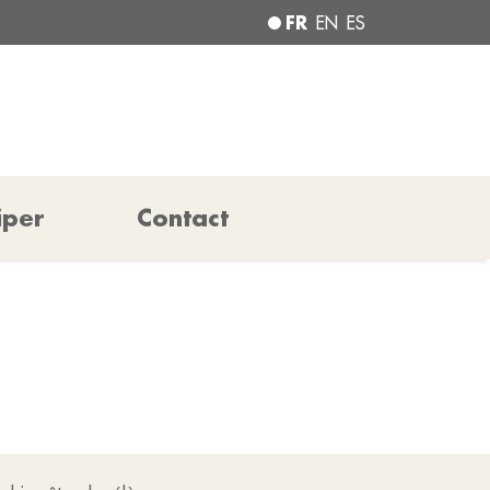
FR
EN
ES
iper
Contact