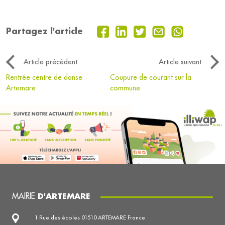
Partagez l'article
Article précédent
Article suivant
Rentrée centre de danse
Coupure de courant sur la
Artemare
commune
MAIRIE
D'ARTEMARE
1 Rue des écoles 01510 ARTEMARE France