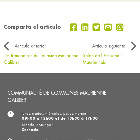
Comparta el artículo
Artículo anterior
Artículo siguiente
Les Rencontres du Tourisme Maurienne
Salon de l'Artisanat
Galibier
Mauriennais
COMMUNAUTÉ DE COMMUNES MAURIENNE
GALIBIER
lunes, martes, miércoles, jueves, viernes :
09h00 à 12h00 et de 13h30 à 17h30
sábado, domingo :
Cerrado