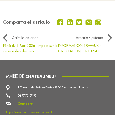
Comparta el artículo
Artículo anterior
Artículo siguiente
Férié du 8 Mai 2026 : impact sur le
INFORMATION TRAVAUX -
service des déchets
CIRCULATION PERTURBÉE
MAIRIE DE
CHATEAUNEUF
103 route de Sainte-Croix 42800 Chateauneuf France
04 77 75 07 93
Contacto
http://www.mairiedechateauneuf.fr