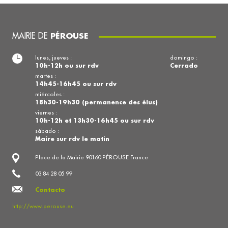
MAIRIE DE
PÉROUSE
lunes, jueves :
domingo :
10h-12h ou sur rdv
Cerrado
martes :
14h45-16h45 ou sur rdv
miércoles :
18h30-19h30 (permanence des élus)
viernes :
10h-12h et 13h30-16h45 ou sur rdv
sábado :
Maire sur rdv le matin
Place de la Mairie 90160 PÉROUSE France
03 84 28 05 99
Contacto
http://www.perouse.eu